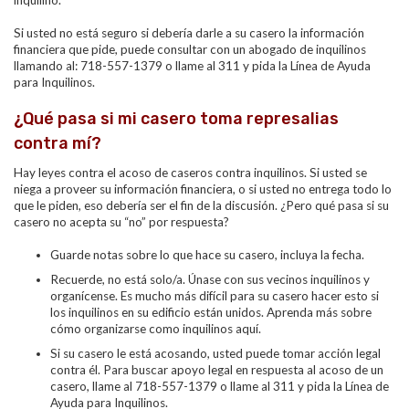
inquilino.
Si usted no está seguro
si debería darle a su casero la información
financiera que pide, puede consultar con un abogado de inquilinos
llamando al:
718-557-1379 o llame al 311 y pida la Línea de Ayuda
para Inquilinos.
¿Qué pasa si mi casero toma represalias
contra mí?
Hay leyes contra el acoso de caseros contra inquilinos. Si usted se
niega a proveer su información financiera, o si usted no entrega todo lo
que le piden, eso debería ser el fin de la discusión. ¿Pero qué pasa si su
casero no acepta su “no” por respuesta?
Guarde notas sobre lo que hace su casero, incluya la fecha.
Recuerde, no está solo/a. Únase con sus vecinos inquilinos y
organícense. Es mucho más difícil para su casero hacer esto si
los inquilinos en su edificio están unidos. Aprenda más sobre
cómo organizarse como inquilinos
aquí
.
Si su casero le está acosando, usted puede tomar acción legal
contra él. Para buscar apoyo legal en respuesta al acoso de un
casero, llame al
718-557-1379 o llame al 311 y pida la Línea de
Ayuda para Inquilinos.