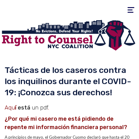
Toggle
navigati
Tácticas de los caseros contra
los inquilinos durante el COVID-
19: ¡Conozca sus derechos!
Aqu
í
está
un pdf
.
¿Por qué mi casero me está pidiendo de
repente mi información financiera personal?
A principios de mayo, el Gobernador Cuomo declaró que hasta el 20