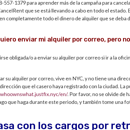
8-557-1379
para aprender más de la campaña para cancela
ncelRent que se está llevando a cabo en todo el estado. 
n completamente todo el dinero de alquiler que se deba dur
uiero enviar mi alquiler por correo, pero n
se obligada/o a enviar su alquiler por correo si ir a la ofic
ar su alquiler por correo, vive en NYC, y no tiene una direc
a dirección que el casero haya registrado con la ciudad. La
/whoownswhat.justfix.nyc/en/
. Por favor, no se olvide de 
ago que haga durante este periodo, y también tome una fot
sa con los cargos por ret