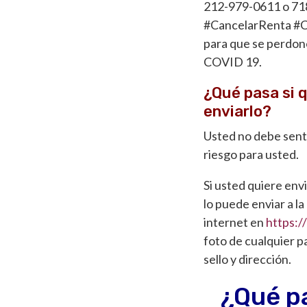
212-
979-0611 o
71
#CancelarRenta #Ca
para que se perdone
COVID 19.
¿Qué pasa si q
enviarlo?
Usted no debe sentir
riesgo para usted.
Si usted quiere envi
lo puede enviar a l
internet en
https:/
foto de cualquier p
sello y dirección.
¿Qué pa