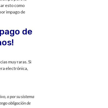
usar esto como
 por impago de
 pago de
hos!
cias muy raras. Si
era electrónica,
ivo, o por su sistema
tengo obligación de