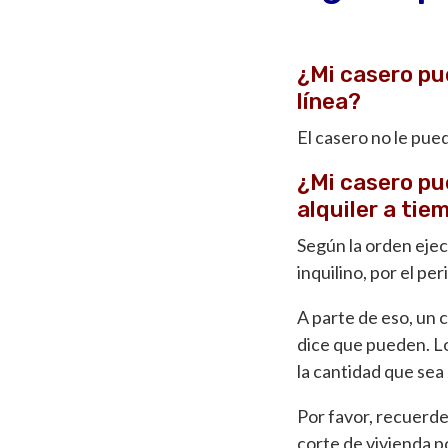
¿Mi casero pu
línea?
El casero no le pued
¿Mi casero pu
alquiler a ti
Según la orden ejec
inquilino, por el p
A parte de eso, un 
dice que pueden. Lo
la cantidad que se
Por favor, recuerde
corte de vivienda po