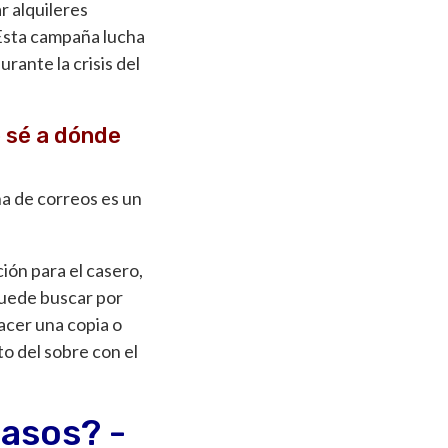
r alquileres
Esta campaña lucha
ante la crisis del
o sé a dónde
ina de correos es un
ción para el casero,
 puede buscar por
hacer una copia o
o del sobre con el
rasos? -