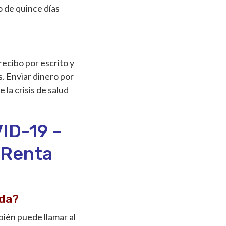
o de quince días
recibo por escrito y
. Enviar dinero por
 la crisis de salud
ID-19 –
rRenta
ada?
mbién puede llamar al