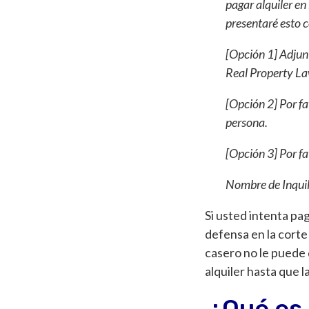
pagar alquiler en 
presentaré esto c
[Opción 1] Adjunt
Real Property L
[Opción 2] Por fa
persona.
[Opción 3] Por fa
Nombre de Inquil
Si usted intenta pag
defensa en la corte 
casero no le puede 
alquiler hasta que la
¿Qué es 