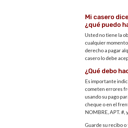
Mi casero dice
¿qué puedo h
Usted no tiene la ob
cualquier momento, 
derecho a pagar alqu
casero lo debe ace
¿Qué debo hac
Es importante indic
cometen errores fr
usando su pago para
cheque o en el frent
NOMBRE, APT. #, 
Guarde su recibo o 