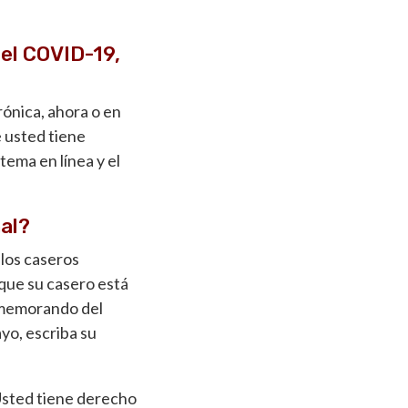
 el COVID-19,
rónica, ahora o en
e usted tiene
tema en línea y el
nal?
 los caseros
que su casero está
e memorando del
ayo, escriba su
 Usted tiene derecho