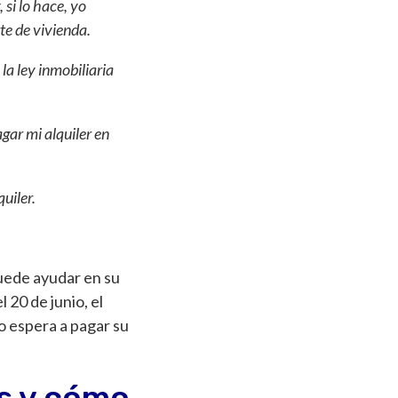
 si lo hace, yo
te de vivienda.
la ley inmobiliaria
gar mi alquiler en
uiler.
 puede ayudar en su
 20 de junio, el
 o espera a pagar su
os y cómo