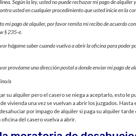
línea. Según la ley
, usted no puede rechazar mi pago de alquiler y,
ontra usted en cualquier procedimiento que usted inicie en la cor
o mi pago de alquiler, por favor remita mi recibo de acuerdo con 
aw § 235-e.
vor hágame saber cuando vuelva a abrir la oficina para poder pa
vor provéame una dirección postal a donde enviar mi pago de alq
ino/a
ar su alquiler pero el casero se niega a aceptarlo, esto le
de vivienda una vez se vuelvan a abrir los juzgados. Hasta el
desahuciar por impago de alquiler si paga su alquiler tarde
 oficina del casero vuelva a abrir.
la moratoria de desahuci